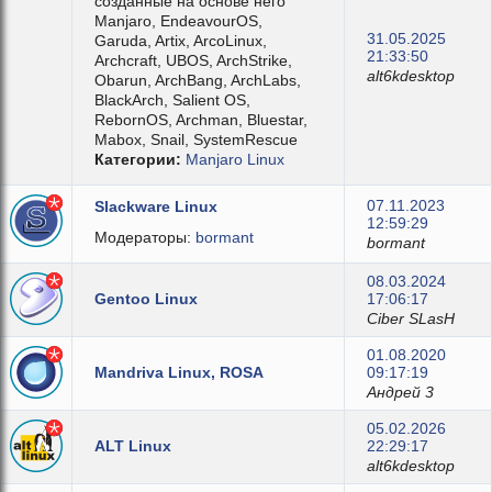
созданные на основе него
Manjaro, EndeavourOS,
31.05.2025
Garuda, Artix, ArcoLinux,
21:33:50
Archcraft, UBOS, ArchStrike,
alt6kdesktop
Obarun, ArchBang, ArchLabs,
BlackArch, Salient OS,
RebornOS, Archman, Bluestar,
Mabox, Snail, SystemRescue
Категории:
Manjaro Linux
07.11.2023
Slackware Linux
12:59:29
Модераторы:
bormant
bormant
08.03.2024
Gentoo Linux
17:06:17
Ciber SLasH
01.08.2020
Mandriva Linux, ROSA
09:17:19
Андрей 3
05.02.2026
ALT Linux
22:29:17
alt6kdesktop