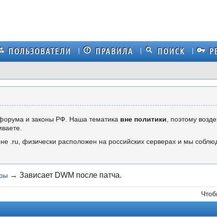
ПОЛЬЗОВАТЕЛИ
ПРАВИЛА
ПОИСК
Р
форума и законы РФ. Наша тематика
вне политики
, поэтому возд
иваете.
не .ru, физически расположен на российских серверах и мы собл
→
Зависает DWM после патча.
еры
Чтоб