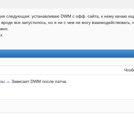
я следующая: устанавливаю DWM с офф. сайта, к нему качаю ещё 
и вроде все запустилось, но я ни с чем не могу взаимодействовать,
жно.
ux
Чтоб
еры
→
Зависает DWM после патча.