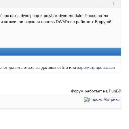
1
ipc патч, dwmipcpp и polybar-dwm-module. После патча
 ни хоткеи, ни верхняя панель DWM'а не работает. В другой
ы отправить ответ, вы должны
войти
или
зарегистрироваться
Форум работает на
PunBB