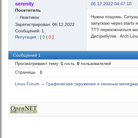
serenity
06.12.2022 04:47:10
Посетитель
Нужна пощомь. Ситуаци
Неактивен
запускаю через startx 
Зарегистрирован:
06.12.2022
TTY переключиться мо
Сообщений:
1
Дистрибутив : Arch Lin
Репутация
: [
0
|
0
]
Сообщений 1
Просматривают тему:
1
гость,
0
пользователей
Страницы
1
Linux Forum
→
Графические окружения и оконные менедж